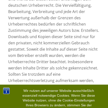
deutschen Urheberrecht. Die Vervielfältigung,
Bearbeitung, Verbreitung und jede Art der
Verwertung außerhalb der Grenzen des
Urheberrechtes bedürfen der schriftlichen
Zustimmung des jeweiligen Autors bzw. Erstellers.
Downloads und Kopien dieser Seite sind nur für
den privaten, nicht kommerziellen Gebrauch
gestattet. Soweit die Inhalte auf dieser Seite nicht
vom Betreiber erstellt wurden, werden die
Urheberrechte Dritter beachtet. Insbesondere
werden Inhalte Dritter als solche gekennzeichnet.
Sollten Sie trotzdem auf eine
Urheberrechtsverletzung aufmerksam werden,
bitten wir um einen entsprechenden Hinweis. Bei
Wir nutzen auf unserer Website ausschließlich
Bekanntwerden von Rechtsverletzungen werden
essenziell notwendige Cookies. Wenn Sie diese
wir derartige Inhalte umgehend entfernen.
Website nutzen, ohne die Cookie-Einstellungen
Ihres Browsers zu ändern, stimmen Sie der